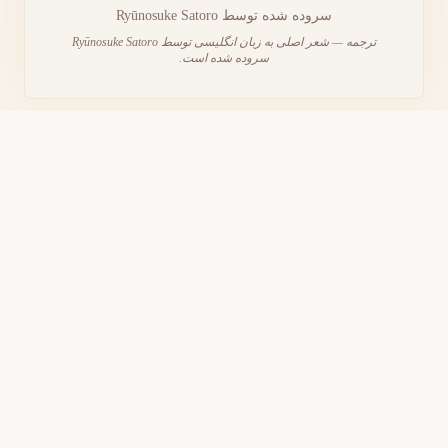
سروده شده توسط
Ryūnosuke Satoro
ترجمه — شعر اصلی به زبان انگلیسی توسط Ryūnosuke Satoro
سروده شده است.
این شعر عاشقانه برای برنامه‌های عروسی، نامه‌های عاشقانه
یا قاب کردن عالی است
دانلود PDF قابل چاپ
این شعر را با کسی که دوستش دارید به اشتراک
بگذارید