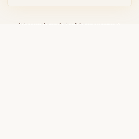
Este poema do coração é perfeito para programas de
casamento, cartas de amor ou para emoldurar
Baixar PDF Imprimível
Compartilhe este poema com alguém que você ama