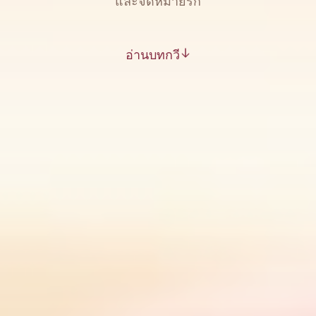
และจดหมายรัก
อ่านบทกวี