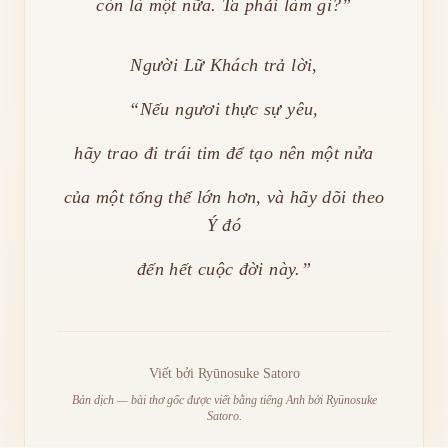
còn là một nữa. Ta phải làm gì?”
Người Lữ Khách trả lời,
“Nếu ngươi thực sự yêu,
hãy trao đi trái tim để tạo nên một nửa
của một tổng thể lớn hơn, và hãy dõi theo
Ý đó
đến hết cuộc đời này.”
Viết bởi
Ryūnosuke Satoro
Bản dịch — bài thơ gốc được viết bằng tiếng Anh bởi Ryūnosuke
Satoro.